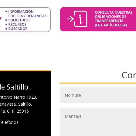
Co
e Saltillo
ntonio Narro 1923,
navista, Saltillo,
la. C. P. 25315
Teléfonos: