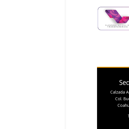
Sed
Calzada A
Col. Bue
Coahui