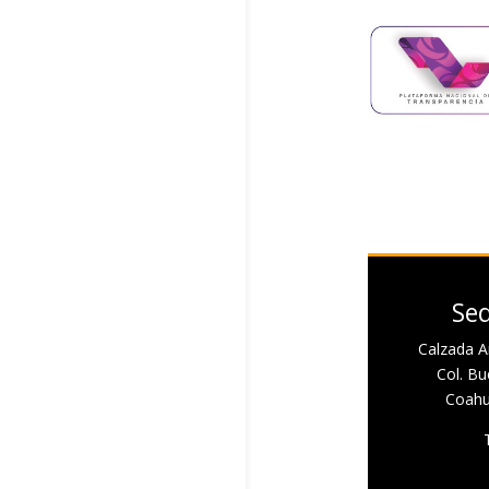
Sed
Calzada A
Col. Bue
Coahui