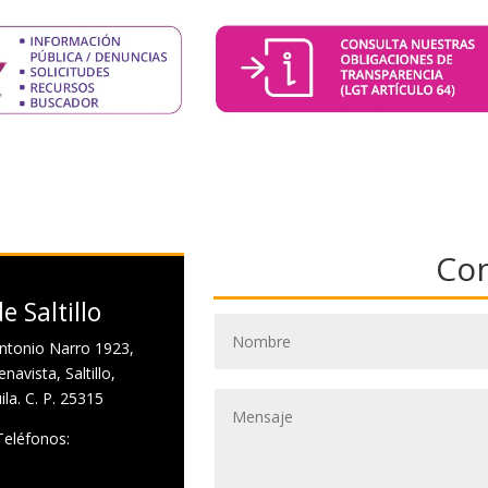
Co
e Saltillo
ntonio Narro 1923,
navista, Saltillo,
la. C. P. 25315
Teléfonos: