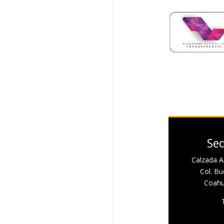
Sed
Calzada A
Col. Bue
Coahui