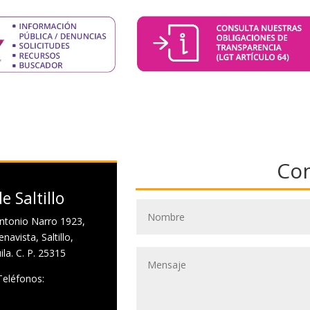
Co
e Saltillo
ntonio Narro 1923,
navista, Saltillo,
la. C. P. 25315
Teléfonos: