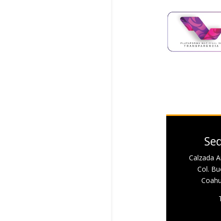
Sed
Calzada A
Col. Bue
Coahui