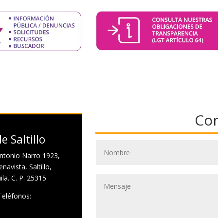
Co
e Saltillo
ntonio Narro 1923,
navista, Saltillo,
la. C. P. 25315
Teléfonos: