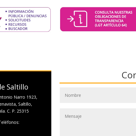
Co
e Saltillo
ntonio Narro 1923,
navista, Saltillo,
la. C. P. 25315
Teléfonos: