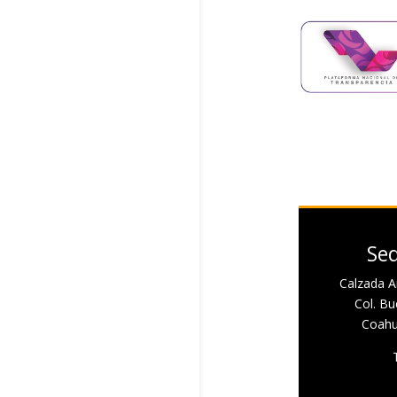
Sed
Calzada A
Col. Bue
Coahui