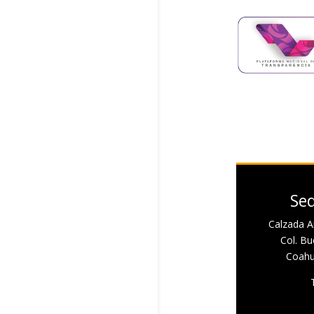
Sed
Calzada A
Col. Bue
Coahui