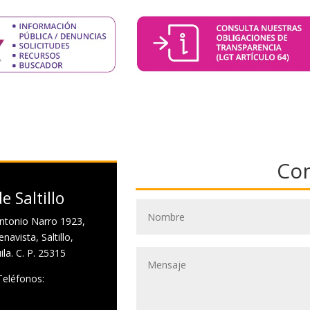
Co
e Saltillo
ntonio Narro 1923,
navista, Saltillo,
la. C. P. 25315
Teléfonos: