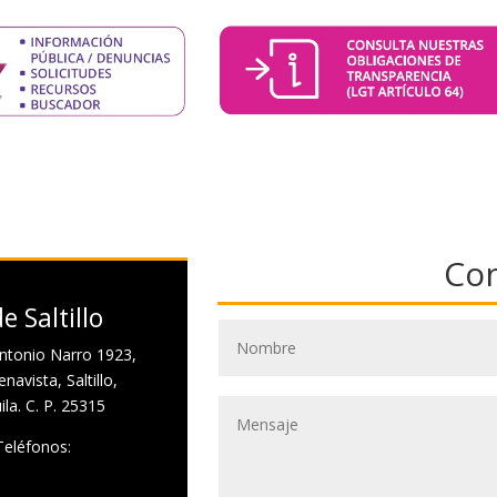
Co
e Saltillo
ntonio Narro 1923,
navista, Saltillo,
la. C. P. 25315
Teléfonos: