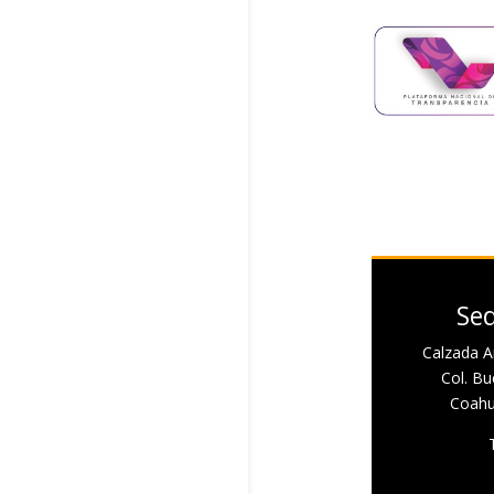
Sed
Calzada A
Col. Bue
Coahui