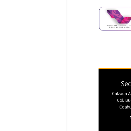
Sed
Calzada A
Col. Bue
Coahui