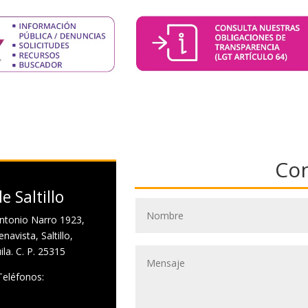
Co
e Saltillo
ntonio Narro 1923,
navista, Saltillo,
la. C. P. 25315
Teléfonos: